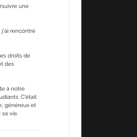
rsuivre une 
 j'ai rencontré 
des droits de 
t des 
e à notre 
diants. C'était 
e, généreux et 
 sa vie.