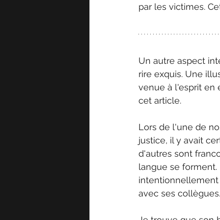
par les victimes. C
Un autre aspect int
rire exquis. Une il
venue à l'esprit en é
cet article. 
Lors de l'une de nos
justice, il y avait c
d'autres sont franco
langue se forment. Il
intentionnellement d
avec ses collègues. 
Je trouve que son b