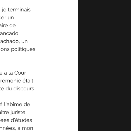
 je terminais 
er un 
ire de 
 Cançado 
achado, un 
sons politiques 
e à la Cour 
érémonie était 
e du discours. 
é l'abîme de 
re juriste 
ées d'études 
 années, à mon 