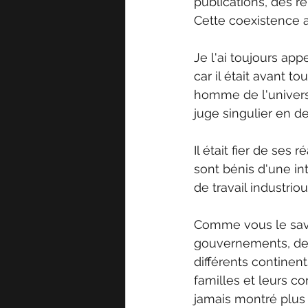
publications, des r
Cette coexistence a
Je l'ai toujours appe
car il était avant t
homme de l'universit
juge singulier en 
Il était fier de ses 
sont bénis d'une in
de travail industriou
Comme vous le savez
gouvernements, des
différents continent
familles et leurs c
jamais montré plus d