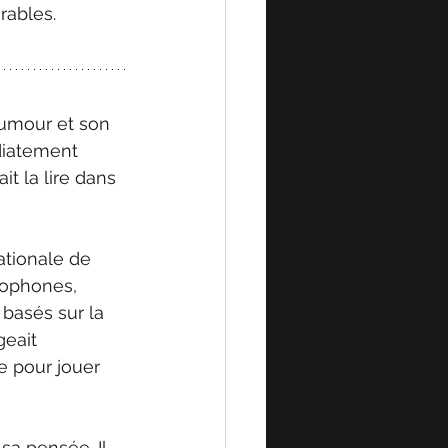
rables.
humour et son 
diatement 
it la lire dans 
ationale de 
glophones, 
 basés sur la 
geait 
e pour jouer 
sa pensée. Il 