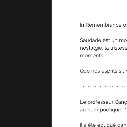
In Remembrance of 
Saudade est un mot s
nostalgie, la triste
moments. 
Que nos esprits s'
Le professeur Cança
au nom poétique : "B
Il a été éduqué dan