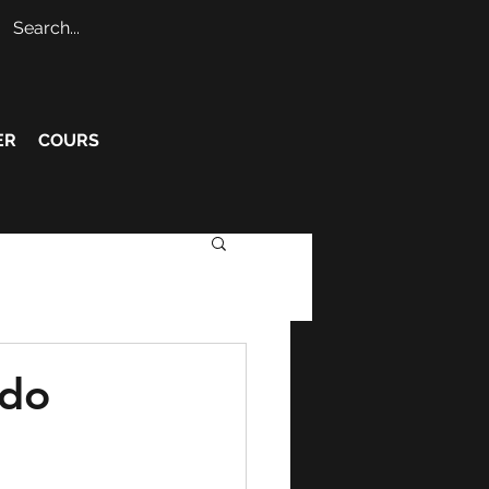
ER
COURS
ado