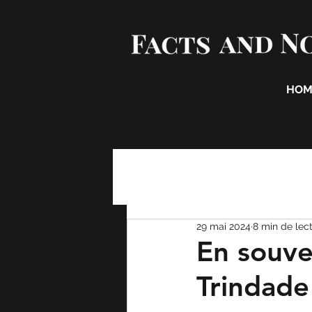
HOM
29 mai 2024
8 min de lec
En souve
Trindade