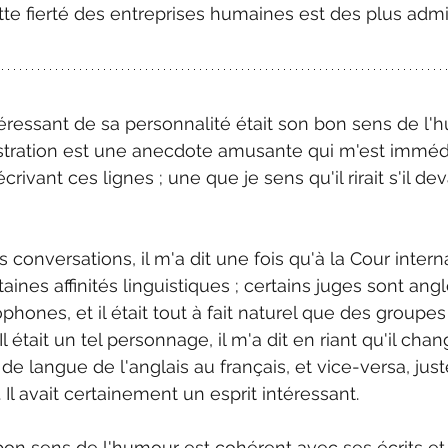
ette fierté des entreprises humaines est des plus admi
éressant de sa personnalité était son bon sens de l'
lustration est une anecdote amusante qui m'est immé
crivant ces lignes ; une que je sens qu'il rirait s'il deva
 conversations, il m'a dit une fois qu'à la Cour intern
ertaines affinités linguistiques ; certains juges sont an
phones, et il était tout à fait naturel que des groupes
 était un tel personnage, il m'a dit en riant qu'il chan
e langue de l'anglais au français, et vice-versa, just
Il avait certainement un esprit intéressant. 
on sens de l'humour est cohérent avec ses écrits et 