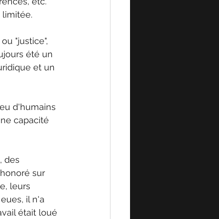
ences, etc. 
limitée. 
ou "justice", 
oujours été un 
uridique et un 
s peu d'humains 
une capacité 
, des 
honoré sur 
e, leurs 
ues, il n'a 
vail était loué 