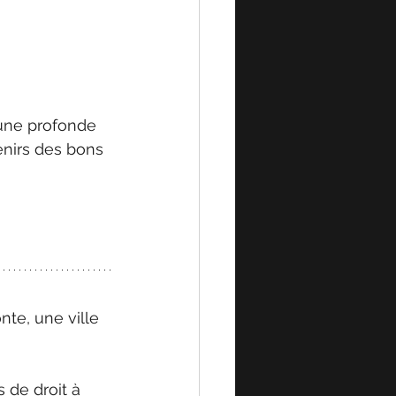
 une profonde 
venirs des bons 
te, une ville 
 de droit à 