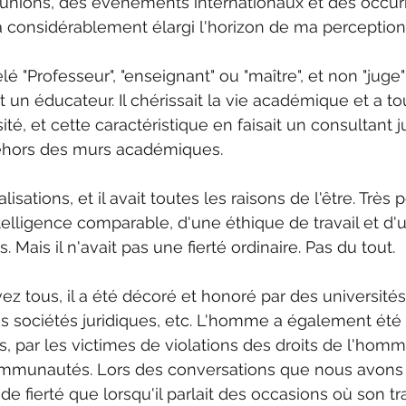
éunions, des événements internationaux et des occurr
 considérablement élargi l'horizon de ma perception 
lé "Professeur", "enseignant" ou "maître", et non "juge" 
out un éducateur. Il chérissait la vie académique et a t
é, et cette caractéristique en faisait un consultant j
dehors des murs académiques. 
réalisations, et il avait toutes les raisons de l'être. Trè
telligence comparable, d'une éthique de travail et d'
s. Mais il n'avait pas une fierté ordinaire. Pas du tout. 
 tous, il a été décoré et honoré par des universités
 sociétés juridiques, etc. L'homme a également été 
s, par les victimes de violations des droits de l'homm
ommunautés. Lors des conversations que nous avons e
e fierté que lorsqu'il parlait des occasions où son tra