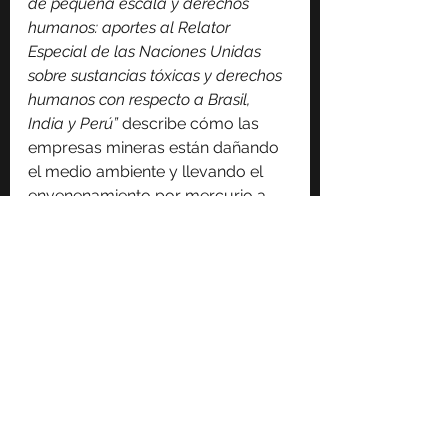
de pequeña escala y derechos 
humanos: aportes al Relator 
Especial de las Naciones Unidas 
sobre sustancias tóxicas y derechos 
humanos con respecto a Brasil, 
India y Perú” 
describe cómo las 
empresas mineras están dañando 
el medio ambiente y llevando el 
envenenamiento por mercurio a 
Comunidades indígenas de la 
Amazonía brasileña y peruana.
Además, el informe del Instituto 
sobre las formas contemporáneas 
de esclavitud y economía informal 
en Brasil expone las múltiples 
formas de explotación laboral que 
son recurrentes en sectores 
empresariales como la agricultura, 