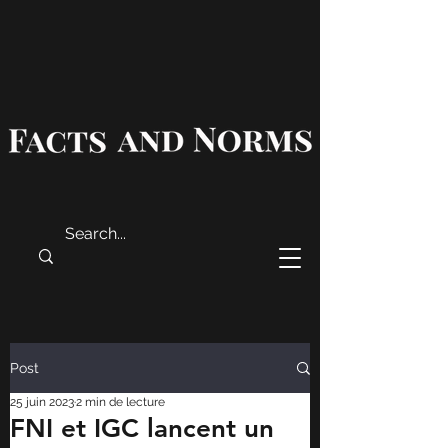
Post
25 juin 2023
2 min de lecture
FNI et IGC lancent un