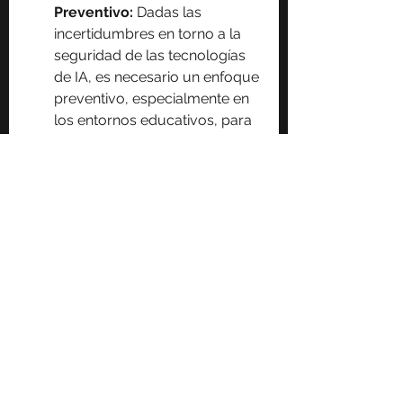
Preventivo:
 Dadas las 
incertidumbres en torno a la 
seguridad de las tecnologías 
de IA, es necesario un enfoque 
preventivo, especialmente en 
los entornos educativos, para 
proteger el bienestar de los 
estudiantes.
Para leer el informe completo, haga 
clic aquí:
Alves HN. Human Rights and Artificial Intelligence i
.pdf
Descargar PDF • 980KB