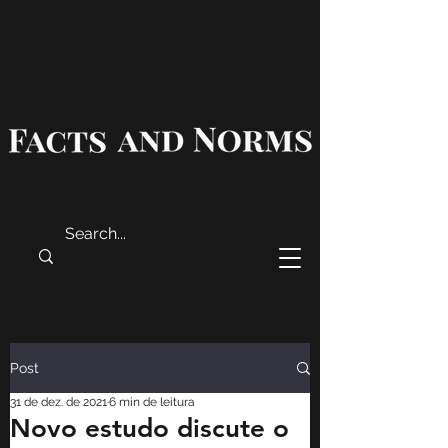
Post
31 de dez. de 2021
6 min de leitura
Novo estudo discute o