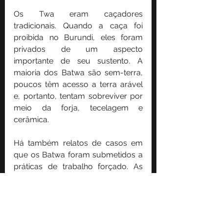
Os Twa eram caçadores 
tradicionais. Quando a caça foi 
proibida no Burundi, eles foram 
privados de um aspecto 
importante de seu sustento. A 
maioria dos Batwa são sem-terra, 
poucos têm acesso a terra arável 
e, portanto, tentam sobreviver por 
meio da forja, tecelagem e 
cerâmica.
Há também relatos de casos em 
que os Batwa foram submetidos a 
práticas de trabalho forçado. As 
oportunidades educacionais 
também são dificultadas pelos 
custos indiretos associados à 
frequência escolar. Além disso, o  