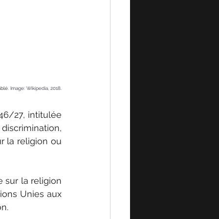
blé. 
Image: Wikipedia, 2018
.
/27, intitulée 
 discrimination, 
 la religion ou 
sur la religion 
ions Unies aux 
n.