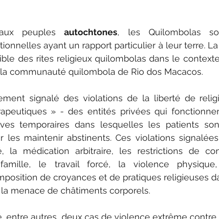
aux peuples 
autochtones
, les Quilombolas so
onnelles ayant un rapport particulier à leur terre. La
ible des rites religieux quilombolas dans le contexte 
 la communauté quilombola de Rio dos Macacos.
ent signalé des violations de la liberté de religi
peutiques » - des entités privées qui fonctionn
ives temporaires dans lesquelles les patients son
r les maintenir abstinents. Ces violations signalée
é, la médication arbitraire, les restrictions de co
ille, le travail forcé, la violence physique, 
imposition de croyances et de pratiques religieuses da
s la menace de châtiments corporels.
, entre autres, deux cas de violence extrême contre