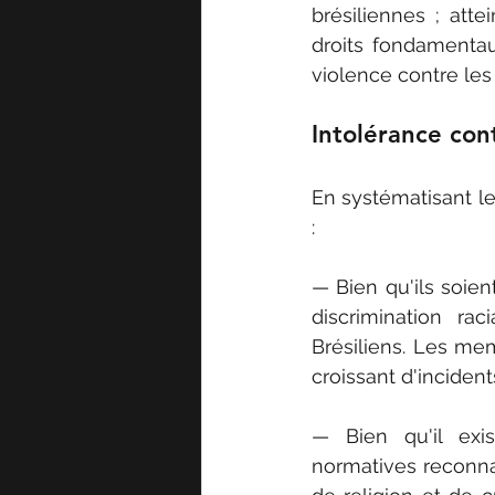
brésiliennes ; atte
droits fondamentau
violence contre le
Intolérance cont
En systématisant le
:
— Bien qu'ils soien
discrimination ra
Brésiliens. Les me
croissant d'incident
— Bien qu'il exist
normatives reconnai