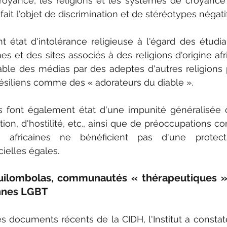
royance, les religions et les systèmes de croyance a
ait l'objet de discrimination et de stéréotypes négatif
 état d'intolérance religieuse à l'égard des étudian
s et des sites associés à des religions d'origine afri
ciable des médias par des adeptes d'autres religions 
ésiliens comme des « adorateurs du diable ».
 font également état d'une impunité généralisée c
ion, d'hostilité, etc., ainsi que de préoccupations con
s africaines ne bénéficient pas d'une protect
cielles égales.
quilombolas, communautés « thérapeutiques » 
onnes LGBT
s documents récents de la CIDH, l'Institut a constaté,