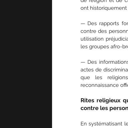
de religion et de c
ont historiquement f
— Des rapports font
contre des personne
utilisation préjudi
les groupes afro-br
— Des informations
actes de discriminat
que les religion
reconnaissance offi
Rites religieux 
contre les pers
En systématisant le