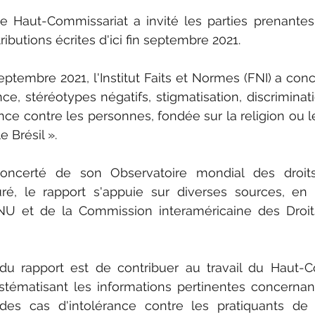
 le Haut-Commissariat a invité les parties prenante
ibutions écrites d'ici fin septembre 2021.
eptembre 2021, l'Institut Faits et Normes (FNI) a con
nce, stéréotypes négatifs, stigmatisation, discriminatio
nce contre les personnes, fondée sur la religion ou le
 Brésil ».
 concerté de son Observatoire mondial des droi
, le rapport s'appuie sur diverses sources, en pa
U et de la Commission interaméricaine des Droi
al du rapport est de contribuer au travail du Haut-
ystématisant les informations pertinentes concernant 
 des cas d'intolérance contre les pratiquants de r