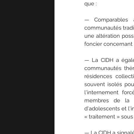
que :
— Comparables 
communautés traditi
une altération poss
foncier concernant
— La CIDH a égalem
communautés théra
résidences collect
souvent isolés pou
l'internement forc
membres de la fam
d'adolescents et l'
« traitement » sou
— La CIDH a signalé