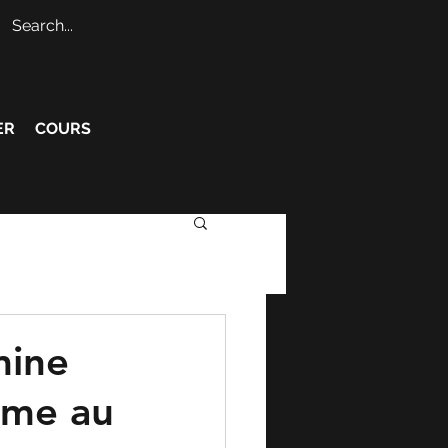
ER
COURS
mine
isme au