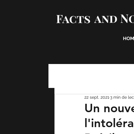
HOM
22 sept. 2021
3 min de lec
Un nouve
l'intolér