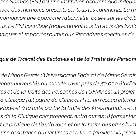
 et des Normes (FNI) est une institution académique indé
avec des membres présents sur tous les continents. La m
 : promouvoir une approche rationnelle, basée sur les droi
ux. Le FNI contribue fréquemment aux travaux des Natio
hniques et rapports soumis aux Procédures spéciales de
que de Travail des Esclaves et de la Traite des Person
e de Minas Gerais ("Universidade Federal de Minas Gerais
randes universités du monde, avec près de 50 000 étudian
es et de la Traite des Personnes de l'UFMG est un projet 
a Clinique fait partie de Clinnect HTS, un réseau interna
étude et à la lutte contre la traite des êtres humains et l
és de la Clinique comprennent, entre autres : i) former les
t la pratique de l'esclavage et de la traite des êtres humain
 une assistance aux victimes et à leurs familles ; iii) prom