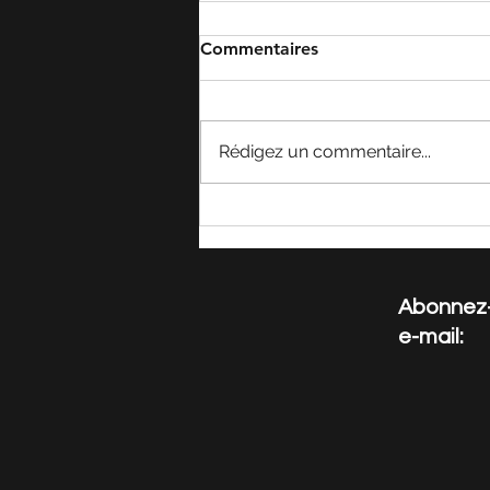
Commentaires
Rédigez un commentaire...
Un Nouveau Rapport
Informe les Nations Unies
sur le Travail des Enfants au
Brésil
Abonnez-v
e-mail: