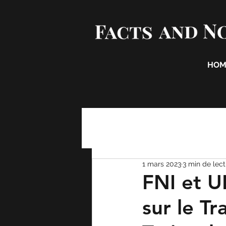
HOM
1 mars 2023
3 min de lec
FNI et U
sur le Tr