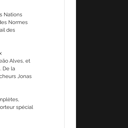
s Nations 
 des Normes 
il des 
x 
eão Alves, et 
 De la 
rcheurs Jonas 
mplètes, 
rteur spécial 