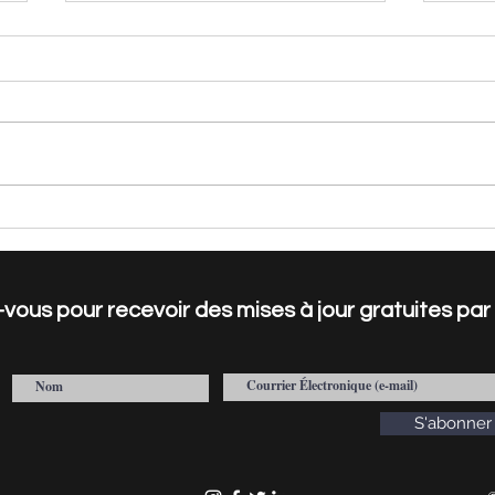
"Facts and Norms
Fact
Newsletter #15" Maintenant
Sou
disponible!
d'Am
Affai
ous pour recevoir des mises à jour gratuites par
Forc
S'abonner