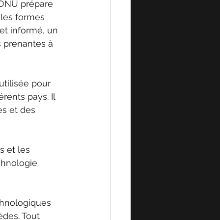
l'ONU prépare 
 les formes 
et informé, un 
s prenantes à 
tilisée pour 
ents pays. Il 
es et des 
 et les 
chnologie 
chnologiques 
èdes. Tout 