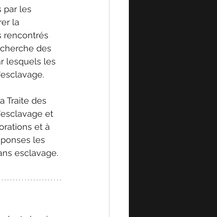
 par les 
er la 
is rencontrés 
, cherche des 
 lesquels les 
'esclavage.
a Traite des 
esclavage et 
orations et à 
éponses les 
ans esclavage.