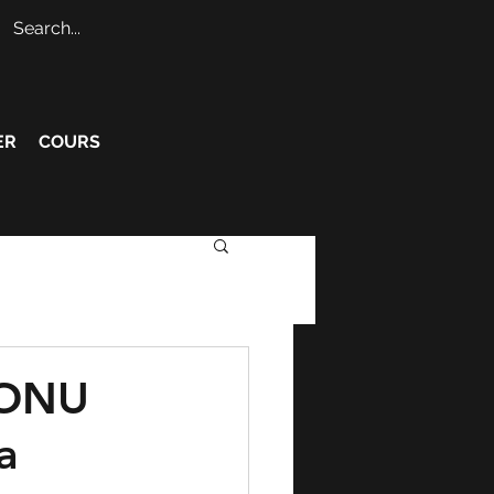
ER
COURS
'ONU
a