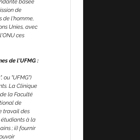
pendante basée 
ission de 
ts de l'homme, 
ns Unies, avec 
 l'ONU ces 
nes de l'UFMG :
", ou "UFMG") 
ts. La Clinique 
de la Faculté 
tional de 
e travail des 
 étudiants à la 
s ; ii) fournir 
ouvoir 