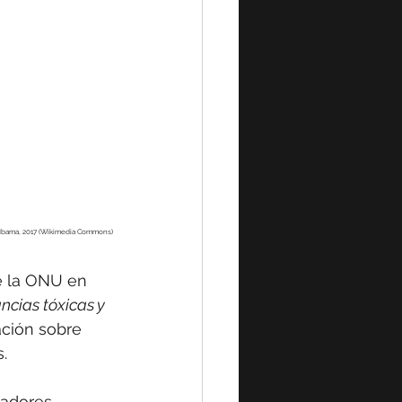
ck/Ibama, 2017 (Wikimedia Commons)
e la ONU en 
ncias tóxicas y 
ación sobre 
.
gadores 