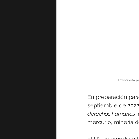
Environmental pol
En preparación par
septiembre de 2022,
derechos humanos
 
mercurio, minería 
El FNI respondió a 