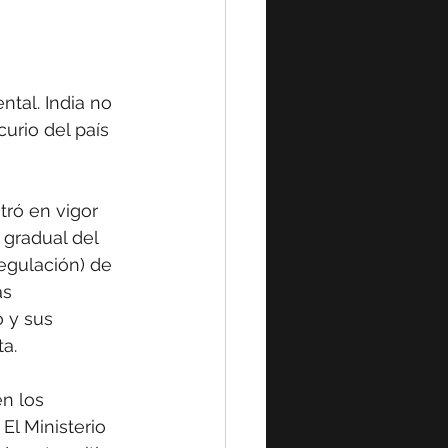
tal. India no 
rio del país 
tró en vigor 
 gradual del 
egulación) de 
as 
 y sus 
a.
n los 
El Ministerio 