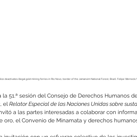
ice deactivates illegal gold mining ferries in Rio Novo, border of the Jamanxim National Forest, Brazil. Felipe Werne
a la 51.ª sesión del Consejo de Derechos Humanos d
 el 
Relator Especial de las Naciones Unidas sobre susta
invitó a las partes interesadas a colaborar con inform
de oro, el Convenio de Minamata y derechos humanos
la invitación con un esfuerzo colectivo de los investi