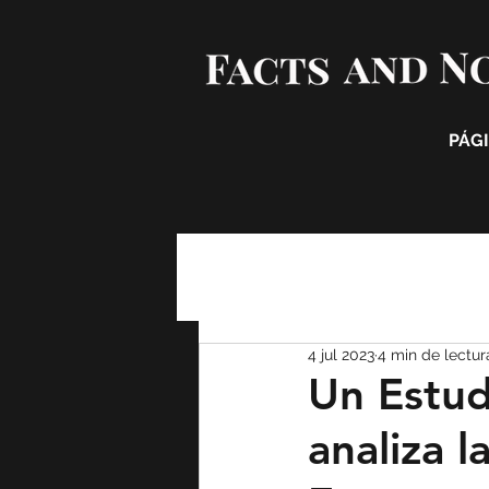
PÁGI
4 jul 2023
4 min de lectur
Un Estu
analiza l