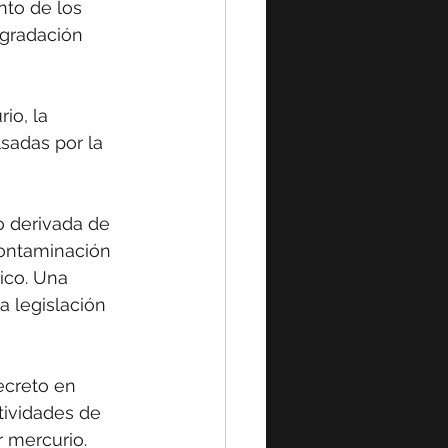
nto de los 
egradación 
io, la 
sadas por la 
 derivada de 
contaminación 
ico. Una 
 legislación 
ecreto en 
tividades de 
 mercurio.