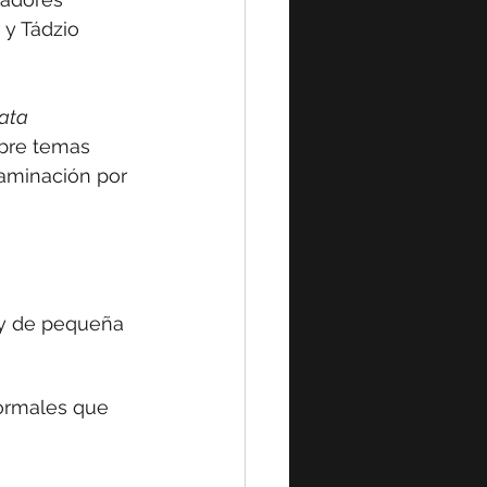
y Tádzio 
ata 
ubre temas 
taminación por 
l y de pequeña 
ormales que 