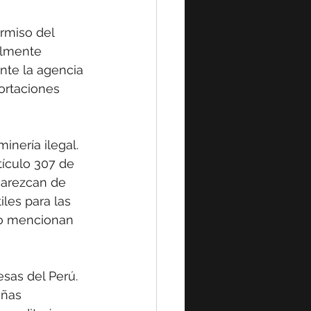
rmiso del 
almente 
nte la agencia 
ortaciones 
nería ilegal. 
tículo 307 de 
carezcan de 
iles para las 
no mencionan 
sas del Perú. 
eñas 