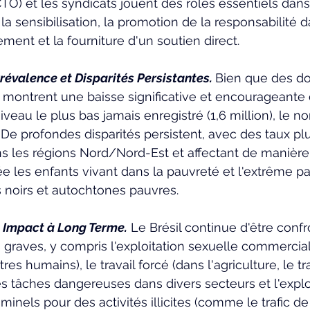
CTO) et les syndicats jouent des rôles essentiels dans 
 la sensibilisation, la promotion de la responsabilité 
ment et la fourniture d'un soutien direct.
évalence et Disparités Persistantes.
Bien que des d
 montrent une baisse significative et encourageante d
iveau le plus bas jamais enregistré (1,6 million), le 
 De profondes disparités persistent, avec des taux pl
s les régions Nord/Nord-Est et affectant de manière
e les enfants vivant dans la pauvreté et l'extrême pau
 noirs et autochtones pauvres.
t Impact à Long Terme.
 Le Brésil continue d'être conf
 graves, y compris l'exploitation sexuelle commerciale
tres humains), le travail forcé (dans l'agriculture, le tra
s tâches dangereuses dans divers secteurs et l'exploi
minels pour des activités illicites (comme le trafic de