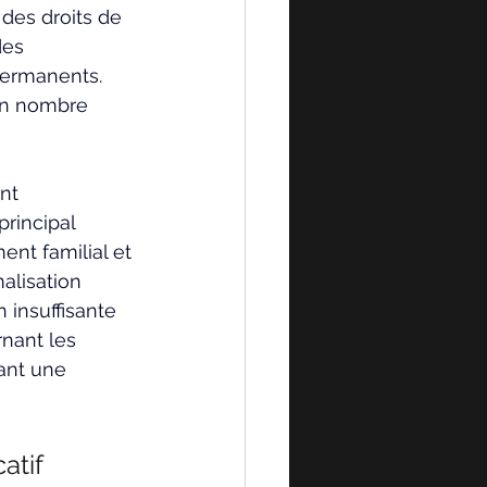
des droits de 
des 
ermanents. 
un nombre 
nt 
principal 
nt familial et 
alisation 
 insuffisante 
nant les 
ant une 
atif 