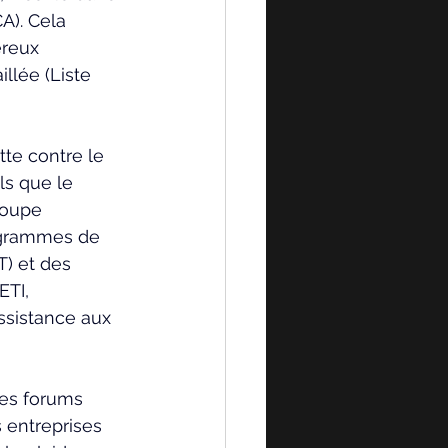
A). Cela 
ereux 
llée (Liste 
te contre le 
s que le 
roupe 
rogrammes de 
T) et des 
TI, 
ssistance aux 
les forums 
 entreprises 