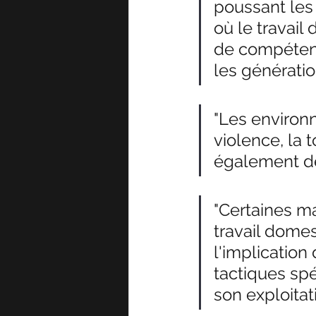
poussant les 
où le travail 
de compétenc
les génératio
"Les environn
violence, la 
également de 
"Certaines ma
travail domes
l'implication
tactiques spé
son exploitat