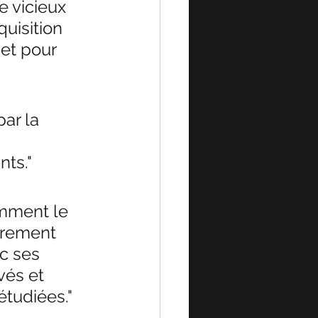
e vicieux 
quisition 
et pour 
ar la 
nts."
amment le 
ièrement 
c ses 
vés et 
étudiées."