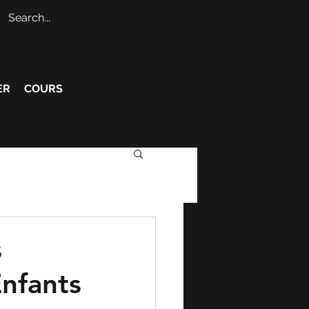
ER
COURS
s
Enfants