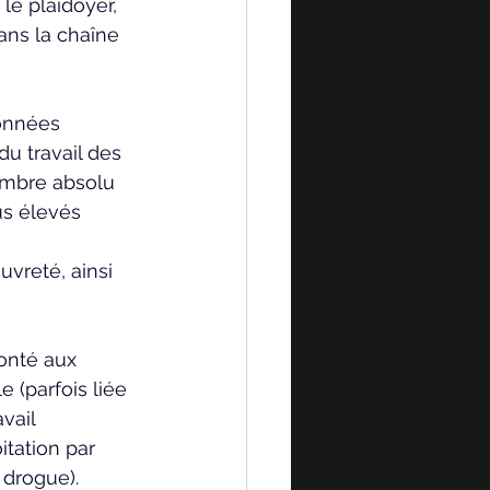
le plaidoyer, 
dans la chaîne 
onnées 
u travail des 
nombre absolu 
us élevés 
 
vreté, ainsi 
ronté aux 
 (parfois liée 
vail 
tation par 
 drogue). 