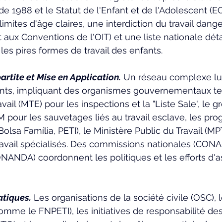
de 1988 et le Statut de l'Enfant et de l'Adolescent (EC
mites d'âge claires, une interdiction du travail dang
ux Conventions de l'OIT) et une liste nationale détai
 les pires formes de travail des enfants.
rtite et Mise en Application.
 Un réseau complexe lut
fants, impliquant des organismes gouvernementaux tel
vail (MTE) pour les inspections et la "Liste Sale", le g
 pour les sauvetages liés au travail esclave, les p
Bolsa Família, PETI), le Ministère Public du Travail (MP
avail spécialisés. Des commissions nationales (CONAE
NDA) coordonnent les politiques et les efforts d'a
atiques.
 Les organisations de la société civile (OSC), 
comme le FNPETI), les initiatives de responsabilité des