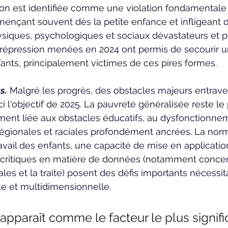
ion est identifiée comme une violation fondamentale 
nçant souvent dès la petite enfance et infligeant 
ques, psychologiques et sociaux dévastateurs et p
 répression menées en 2024 ont permis de secourir 
enfants, principalement victimes de ces pires formes.
s.
 Malgré les progrès, des obstacles majeurs entrave
ici l'objectif de 2025. La pauvreté généralisée reste le 
ment liée aux obstacles éducatifs, au dysfonctionneme
régionales et raciales profondément ancrées. La norm
ravail des enfants, une capacité de mise en application
 critiques en matière de données (notamment concer
les et la traite) posent des défis importants nécessit
le et multidimensionnelle.
apparaît comme le facteur le plus signific