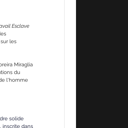
ravail Esclave 
des 
sur les 
eira Miraglia 
utions du 
 de l'homme 
dre solide 
, inscrite dans 