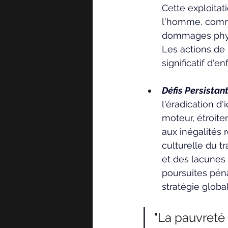
Cette exploitat
l'homme, comme
dommages physi
Les actions de
significatif d'
Défis Persistant
l'éradication d'
moteur, étroite
aux inégalités 
culturelle du t
et des lacunes
poursuites péna
stratégie globa
"La pauvreté 