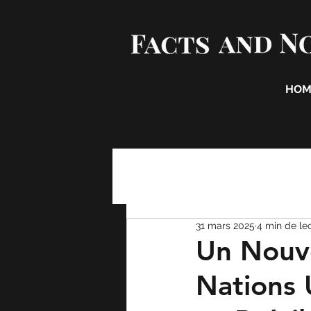
HOM
31 mars 2025
4 min de le
Un Nouve
Nations U