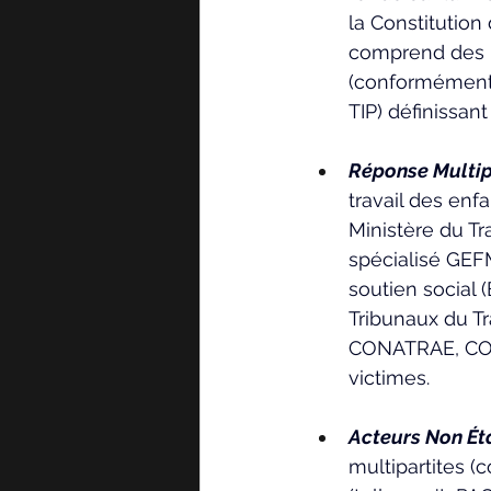
la Constitution 
comprend des li
(conformément a
TIP) définissant
Réponse Multipa
travail des en
Ministère du Tra
spécialisé GEFM
soutien social (
Tribunaux du Tr
CONATRAE, CONA
victimes.
Acteurs Non Ét
multipartites (