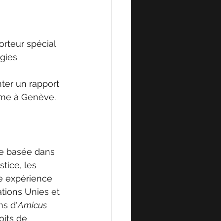
rteur spécial 
gies 
ter un rapport 
mme à Genève. 
te basée dans 
tice, les 
te expérience 
tions Unies et 
ns d'
Amicus 
oits de 