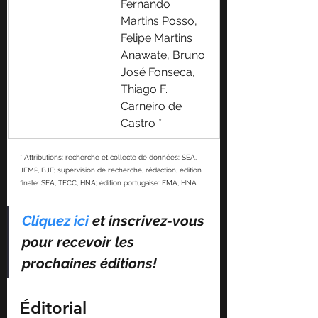
Fernando 
Martins Posso, 
Felipe Martins 
Anawate, Bruno 
José Fonseca, 
Thiago F. 
Carneiro de 
Castro *
* 
Attributions: recherche et collecte de données: SEA, 
JFMP, BJF; supervision de recherche, rédaction, édition 
finale: SEA, TFCC, HNA; édition portugaise: FMA, HNA.
Cliquez ici
 et inscrivez-vous 
pour recevoir les 
prochaines éditions!
Éditorial