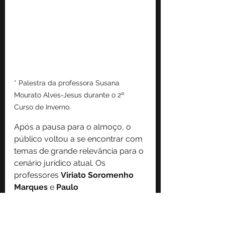
* Palestra da professora Susana 
Mourato Alves-Jesus durante o 2º 
Curso de Inverno.
Após a pausa para o almoço, o 
público voltou a se encontrar com 
temas de grande relevância para o 
cenário jurídico atual. Os 
professores 
Viriato Soromenho 
Marques
 e 
Paulo 
Magalhães
 ofereceram uma aula 
conjunta acerca de 
“O ambiente e 
as alterações climáticas”
, 