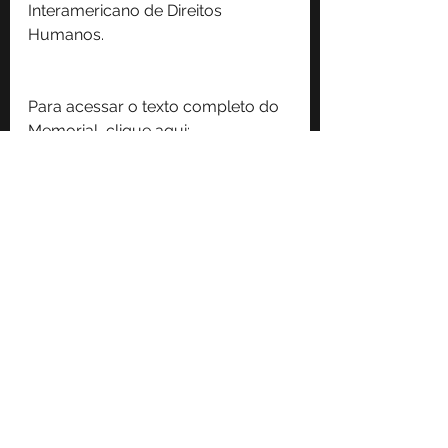
Interamericano de Direitos 
Humanos.
Para acessar o texto completo do 
Memorial, clique aqui:
Memorial Amicus Curiae à Corte IDH. Emergência c
.pdf
Fazer download de PDF • 1.64MB
Ver tudo
Posts recentes