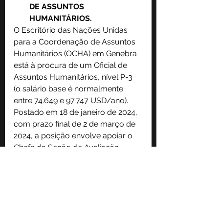
DE ASSUNTOS 
HUMANITÁRIOS.
O Escritório das Nações Unidas 
para a Coordenação de Assuntos 
Humanitários (OCHA) em Genebra 
está à procura de um Oficial de 
Assuntos Humanitários, nível P-3 
(o salário base é normalmente 
entre 74.649 e 97.747 USD/ano). 
Postado em 18 de janeiro de 2024, 
com prazo final de 2 de março de 
2024, a posição envolve apoiar o 
Chefe da Seção de Avaliação, 
Planejamento e Monitoramento 
em vários aspectos do ciclo do 
programa humanitário, incluindo 
avaliação de necessidades, 
planejamento de resposta e 
comunicação estratégica. O 