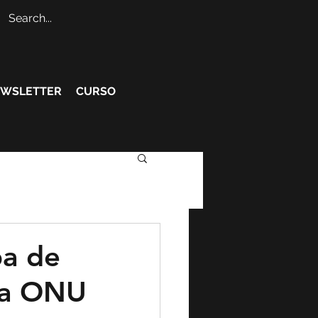
WSLETTER
CURSO
pa de
da ONU