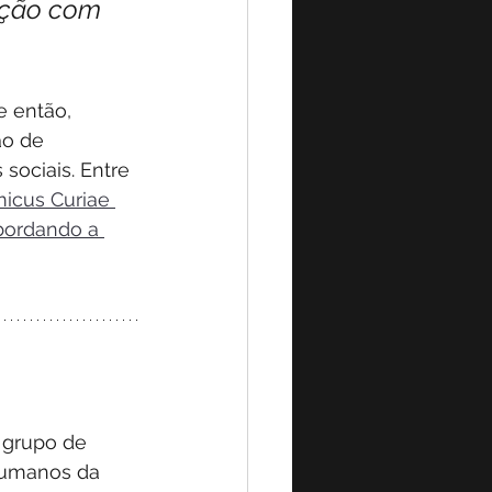
ação com 
 então, 
o de 
ociais. Entre 
icus Curiae 
bordando a 
 grupo de 
Humanos da 