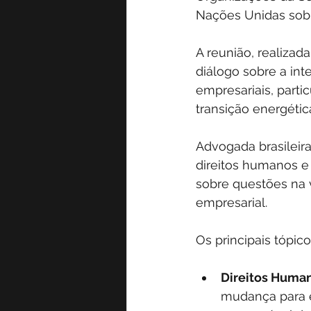
Nações Unidas sob
A reunião, realiza
diálogo sobre a int
empresariais, part
transição energética
Advogada brasileira
direitos humanos e 
sobre questões na 
empresarial. 
Os principais tópico
Direitos Human
mudança para e