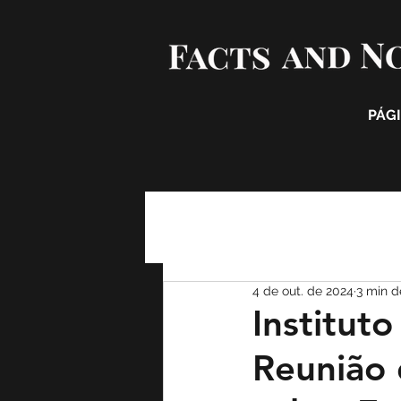
PÁGI
4 de out. de 2024
3 min d
Institut
Reunião