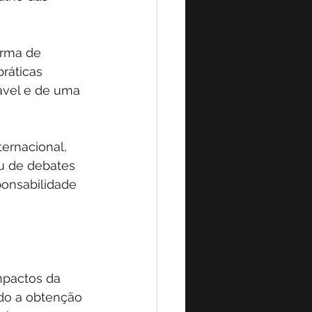
orma de 
ráticas 
ável e de uma 
ernacional, 
ou de debates 
onsabilidade 
mpactos da 
do a obtenção 