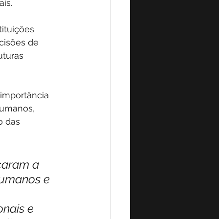
is.
tituições 
cisões de 
turas 
 importância 
humanos, 
o das 
çaram a 
 humanos e 
 
nais e 