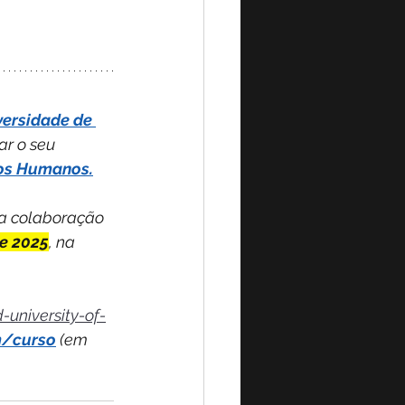
versidade de 
ar o seu 
itos Humanos.
a colaboração 
de 2025
, na 
university-of-
m/curso
 (em 