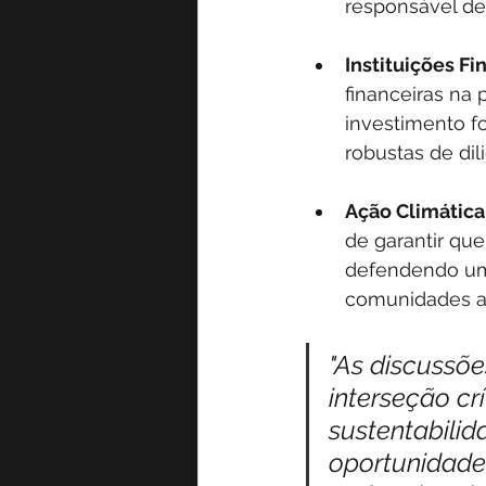
responsável de
Instituições Fi
financeiras na
investimento f
robustas de di
Ação Climática
de garantir qu
defendendo uma 
comunidades a
"As discussõ
interseção cr
sustentabilid
oportunidade 