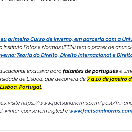
seu primeiro Curso de Inverno, em parceria com a Uni
 o Instituto Fatos e Normas (IFEN) tem o prazer de anunci
verno: Teoria do Direito, Direito Internacional e Dire
ducacional exclusiva para 
falantes de português
 é um
ersidade de Lisboa, que decorrerá de 
7 a 10 de janeiro 
 Lisboa, Portugal
.
s, visite 
https://www.factsandnorms.com/post/fni-and-
d-winter-course
 (em inglês) e 
www.factsandnorms.co