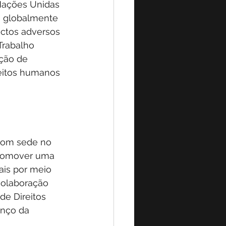
Nações Unidas 
 globalmente 
ctos adversos 
Trabalho 
ção de 
eitos humanos 
com sede no 
promover uma 
is por meio 
colaboração 
e Direitos 
anço da 