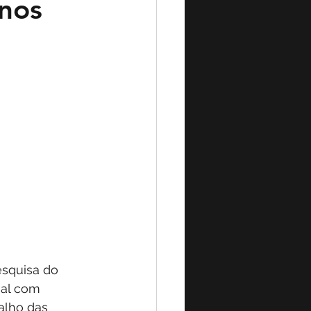
nos
squisa do 
ual com 
alho das 